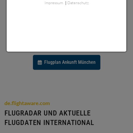
Impressum
Datenschutz
|
ANKUNFT FLUGHAFEN MÜNCHEN
Aktueller Flugplan für alle Ankünfte am
Flughafen München.
Flugplan Ankunft München
de.flightaware.com
FLUGRADAR UND AKTUELLE
FLUGDATEN INTERNATIONAL