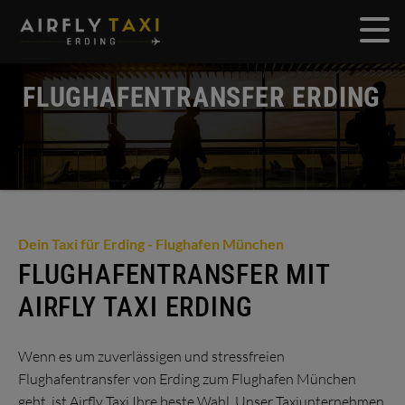
Open 
FLUGHAFENTRANSFER ERDING
Dein Taxi für Erding - Flughafen München
FLUGHAFENTRANSFER MIT
AIRFLY TAXI ERDING
Wenn es um zuverlässigen und stressfreien
Flughafentransfer von Erding zum Flughafen München
geht, ist Airfly Taxi Ihre beste Wahl. Unser Taxiunternehmen